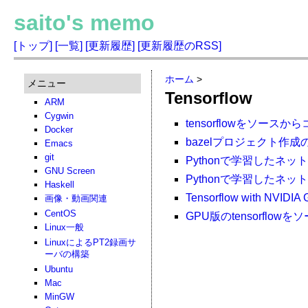
saito's memo
[トップ]
[一覧]
[更新履歴]
[更新履歴のRSS]
ホーム
>
メニュー
Tensorflow
ARM
Cygwin
tensorflowをソー
Docker
bazelプロジェクト作
Emacs
git
Pythonで学習したネ
GNU Screen
Pythonで学習したネッ
Haskell
Tensorflow with NVIDIA
画像・動画関連
CentOS
GPU版のtensorflo
Linux一般
LinuxによるPT2録画サ
ーバの構築
Ubuntu
Mac
MinGW