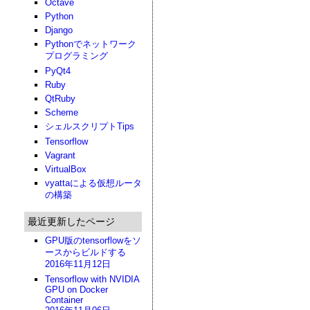
Octave
Python
Django
Pythonでネットワーク
プログラミング
PyQt4
Ruby
QtRuby
Scheme
シェルスクリプトTips
Tensorflow
Vagrant
VirtualBox
vyattaによる仮想ルータ
の構築
最近更新したページ
GPU版のtensorflowをソ
ースからビルドする
2016年11月12日
Tensorflow with NVIDIA
GPU on Docker
Container