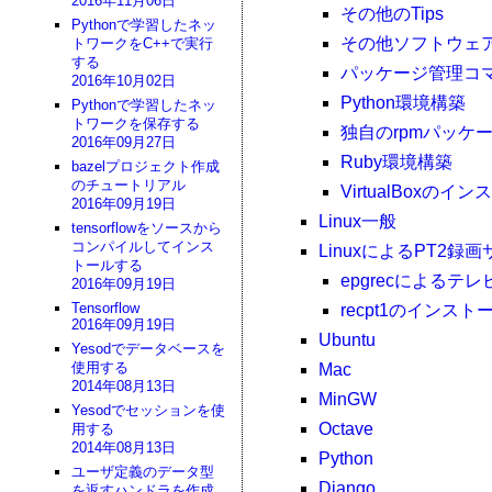
2016年11月06日
その他のTips
Pythonで学習したネッ
その他ソフトウェ
トワークをC++で実行
する
パッケージ管理コマ
2016年10月02日
Python環境構築
Pythonで学習したネッ
トワークを保存する
独自のrpmパッケ
2016年09月27日
Ruby環境構築
bazelプロジェクト作成
のチュートリアル
VirtualBoxのイ
2016年09月19日
Linux一般
tensorflowをソースから
コンパイルしてインス
LinuxによるPT2録
トールする
epgrecによるテ
2016年09月19日
Tensorflow
recpt1のインスト
2016年09月19日
Ubuntu
Yesodでデータベースを
使用する
Mac
2014年08月13日
MinGW
Yesodでセッションを使
Octave
用する
2014年08月13日
Python
ユーザ定義のデータ型
Django
を返すハンドラを作成