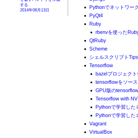
する
Pythonでネットワ
2014年08月13日
PyQt4
Ruby
rbenvを使ったR
QtRuby
Scheme
シェルスクリプトTips
Tensorflow
bazelプロジェ
tensorflow
GPU版のtensor
Tensorflow with N
Pythonで学習
Pythonで学習し
Vagrant
VirtualBox