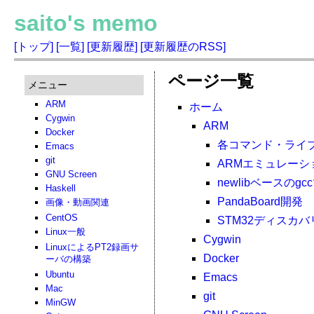
saito's memo
[トップ]
[一覧]
[更新履歴]
[更新履歴のRSS]
ページ一覧
メニュー
ARM
ホーム
Cygwin
ARM
Docker
各コマンド・ライ
Emacs
git
ARMエミュレーシ
GNU Screen
newlibベースの
Haskell
PandaBoard開発
画像・動画関連
CentOS
STM32ディスカ
Linux一般
Cygwin
LinuxによるPT2録画サ
Docker
ーバの構築
Ubuntu
Emacs
Mac
git
MinGW